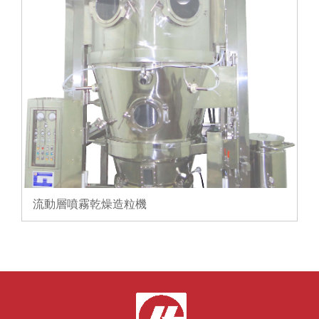
流動層噴霧乾燥造粒機