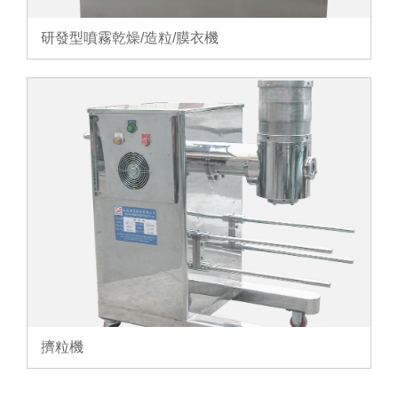
研發型噴霧乾燥/造粒/膜衣機
擠粒機